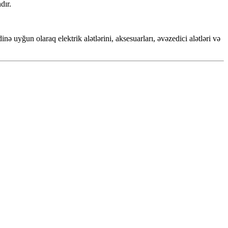
dır.
nə uyğun olaraq elektrik alətlərini, aksesuarları, əvəzedici alətləri və