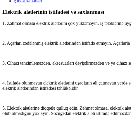
Şirkət xəbərləri
Elektrik alətlərinin istifadəsi və saxlanması
1. Zəhmət olmasa elektrik alətlərini çox yükləməyin. İş tələblərinə uyğu
2. Açarları zədələnmiş elektrik alətlərindən istifadə etməyin. Açarlarla 
3. Cihazı tənzimləməzdən, aksesuarları dəyişdirməzdən və ya cihazı saxl
4. İstifadə olunmayan elektrik alətlərini uşaqların əli çatmayan yerdə 
elektrik alətlərindən istifadəsi təhlükəlidir.
5. Elektrik alətlərinə diqqətlə qulluq edin. Zəhmət olmasa, elektrik alə
olub olmadığını yoxlayın. Sözügedən elektrik aləti istifadə edilməzdən