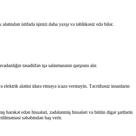
alətindən istifadə işinizi daha yaxşı və təhlükəsiz edə bilər.
adanlığın təsadüfən işə salınmasının qarşısını alır.
rə elektrik alətini idarə etməyə icazə verməyin. Təcrübəsiz insanların
mış hərəkət edən hissələri, zədələnmiş hissələri və bütün digər şərtlərin
 edilməməsi səbəbindən baş verir.