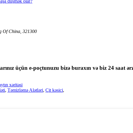
 başa düşmək olar?
ng Of China, 321300
larınız üçün e-poçtunuzu bizə buraxın və biz 24 saat ər
ytın xəritəsi
əti
,
Təmizləmə Alətləri
,
Çit kəsici
,