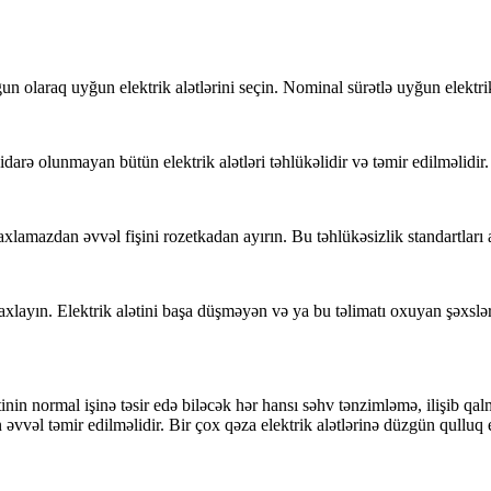
n olaraq uyğun elektrik alətlərini seçin. Nominal sürətlə uyğun elektrik 
idarə olunmayan bütün elektrik alətləri təhlükəlidir və təmir edilməlidir.
amazdan əvvəl fişini rozetkadan ayırın. Bu təhlükəsizlik standartları av
saxlayın. Elektrik alətini başa düşməyən və ya bu təlimatı oxuyan şəxslə
tinin normal işinə təsir edə biləcək hər hansı səhv tənzimləmə, ilişib qal
 əvvəl təmir edilməlidir. Bir çox qəza elektrik alətlərinə düzgün qulluq