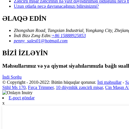
Zəncirli mişar zəncirinin nə vaxt dəyişdirilməli olduğunu necə
Uzun otlarla necə davranacağınızı bilirsinizmi?
ƏLAQƏ EDİN
Zhongshan Road, Tangxian Industrial, Yongkang City, Zhejia
İndi Bizə Zəng Edin:
+86 15888925853
penny_sales01@hotmail.com
BİZİ İZLƏYİN
Məhsullarımız və ya qiymət siyahılarımızla bağlı sual
İndi Sorğu
© Copyright - 2010-2022: Bütün hüquqlar qorunur.
İsti məhsullar
-
Sa
Stihl Ms 170
,
Fırça Trimmer
,
10 düymlük zəncirli mişar
,
Çin Maşın Al
E-poçt göndər
x