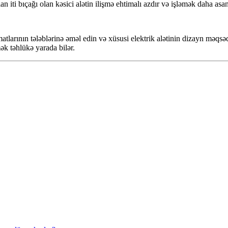
an iti bıçağı olan kəsici alətin ilişmə ehtimalı azdır və işləmək daha asan
tlarının tələblərinə əməl edin və xüsusi elektrik alətinin dizayn məqsədi
ək təhlükə yarada bilər.