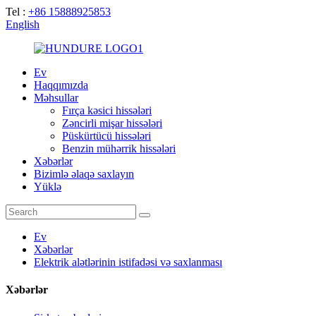
Tel :
+86 15888925853
English
Ev
Haqqımızda
Məhsullar
Fırça kəsici hissələri
Zəncirli mişar hissələri
Püskürtücü hissələri
Benzin mühərrik hissələri
Xəbərlər
Bizimlə əlaqə saxlayın
Yüklə
Ev
Xəbərlər
Elektrik alətlərinin istifadəsi və saxlanması
Xəbərlər