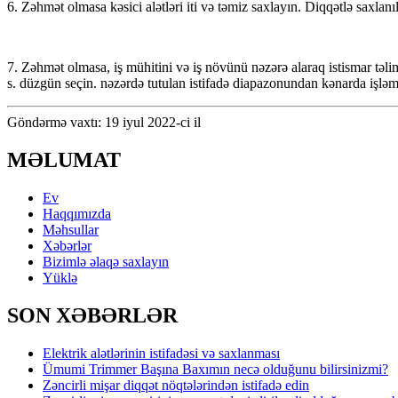
6. Zəhmət olmasa kəsici alətləri iti və təmiz saxlayın. Diqqətlə saxlanıl
7. Zəhmət olmasa, iş mühitini və iş növünü nəzərə alaraq istismar təlima
s. düzgün seçin. nəzərdə tutulan istifadə diapazonundan kənarda işləm
Göndərmə vaxtı: 19 iyul 2022-ci il
MƏLUMAT
Ev
Haqqımızda
Məhsullar
Xəbərlər
Bizimlə əlaqə saxlayın
Yüklə
SON XƏBƏRLƏR
Elektrik alətlərinin istifadəsi və saxlanması
Ümumi Trimmer Başına Baxımın necə olduğunu bilirsinizmi?
Zəncirli mişar diqqət nöqtələrindən istifadə edin