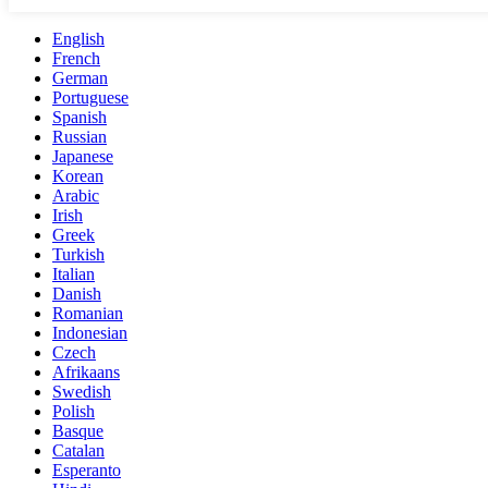
English
French
German
Portuguese
Spanish
Russian
Japanese
Korean
Arabic
Irish
Greek
Turkish
Italian
Danish
Romanian
Indonesian
Czech
Afrikaans
Swedish
Polish
Basque
Catalan
Esperanto