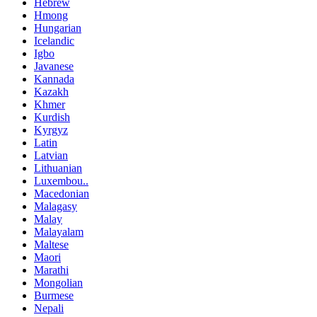
Hebrew
Hmong
Hungarian
Icelandic
Igbo
Javanese
Kannada
Kazakh
Khmer
Kurdish
Kyrgyz
Latin
Latvian
Lithuanian
Luxembou..
Macedonian
Malagasy
Malay
Malayalam
Maltese
Maori
Marathi
Mongolian
Burmese
Nepali