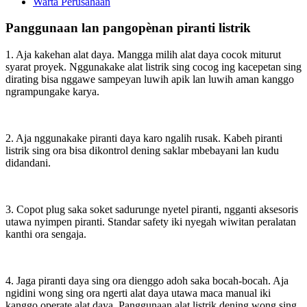
Warta Perusahaan
Panggunaan lan pangopènan piranti listrik
1. Aja kakehan alat daya. Mangga milih alat daya cocok miturut
syarat proyek. Nggunakake alat listrik sing cocog ing kacepetan sing
dirating bisa nggawe sampeyan luwih apik lan luwih aman kanggo
ngrampungake karya.
2. Aja nggunakake piranti daya karo ngalih rusak. Kabeh piranti
listrik sing ora bisa dikontrol dening saklar mbebayani lan kudu
didandani.
3. Copot plug saka soket sadurunge nyetel piranti, ngganti aksesoris
utawa nyimpen piranti. Standar safety iki nyegah wiwitan peralatan
kanthi ora sengaja.
4. Jaga piranti daya sing ora dienggo adoh saka bocah-bocah. Aja
ngidini wong sing ora ngerti alat daya utawa maca manual iki
kanggo operate alat daya. Panggunaan alat listrik dening wong sing