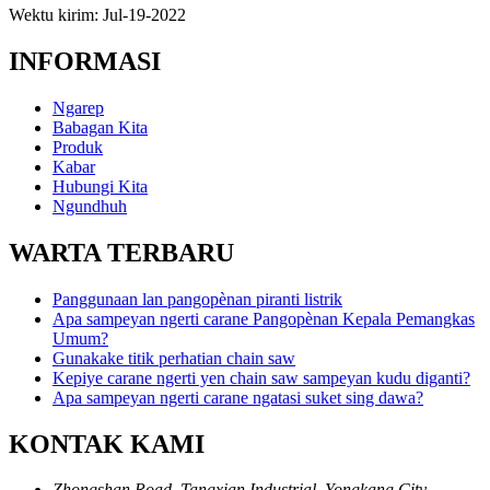
Wektu kirim: Jul-19-2022
INFORMASI
Ngarep
Babagan Kita
Produk
Kabar
Hubungi Kita
Ngundhuh
WARTA TERBARU
Panggunaan lan pangopènan piranti listrik
Apa sampeyan ngerti carane Pangopènan Kepala Pemangkas
Umum?
Gunakake titik perhatian chain saw
Kepiye carane ngerti yen chain saw sampeyan kudu diganti?
Apa sampeyan ngerti carane ngatasi suket sing dawa?
KONTAK KAMI
Zhongshan Road, Tangxian Industrial, Yongkang City,