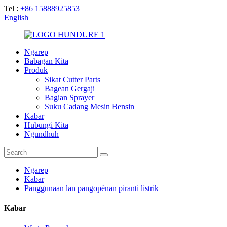
Tel :
+86 15888925853
English
Ngarep
Babagan Kita
Produk
Sikat Cutter Parts
Bagean Gergaji
Bagian Sprayer
Suku Cadang Mesin Bensin
Kabar
Hubungi Kita
Ngundhuh
Ngarep
Kabar
Panggunaan lan pangopènan piranti listrik
Kabar