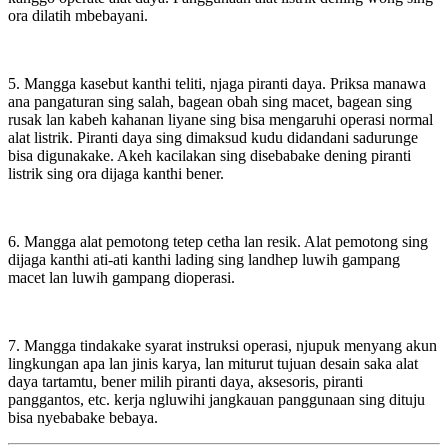
ora dilatih mbebayani.
5. Mangga kasebut kanthi teliti, njaga piranti daya. Priksa manawa
ana pangaturan sing salah, bagean obah sing macet, bagean sing
rusak lan kabeh kahanan liyane sing bisa mengaruhi operasi normal
alat listrik. Piranti daya sing dimaksud kudu didandani sadurunge
bisa digunakake. Akeh kacilakan sing disebabake dening piranti
listrik sing ora dijaga kanthi bener.
6. Mangga alat pemotong tetep cetha lan resik. Alat pemotong sing
dijaga kanthi ati-ati kanthi lading sing landhep luwih gampang
macet lan luwih gampang dioperasi.
7. Mangga tindakake syarat instruksi operasi, njupuk menyang akun
lingkungan apa lan jinis karya, lan miturut tujuan desain saka alat
daya tartamtu, bener milih piranti daya, aksesoris, piranti
panggantos, etc. kerja ngluwihi jangkauan panggunaan sing dituju
bisa nyebabake bebaya.