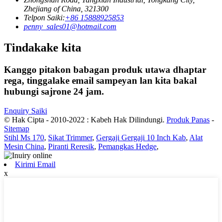
Zhejiang of China, 321300
Telpon Saiki:
+86 15888925853
penny_sales01@hotmail.com
Tindakake kita
Kanggo pitakon babagan produk utawa dhaptar
rega, tinggalake email sampeyan lan kita bakal
hubungi sajrone 24 jam.
Enquiry Saiki
© Hak Cipta - 2010-2022 : Kabeh Hak Dilindungi.
Produk Panas
-
Sitemap
Stihl Ms 170
,
Sikat Trimmer
,
Gergaji Gergaji 10 Inch Kab
,
Alat
Mesin China
,
Piranti Reresik
,
Pemangkas Hedge
,
Kirimi Email
x