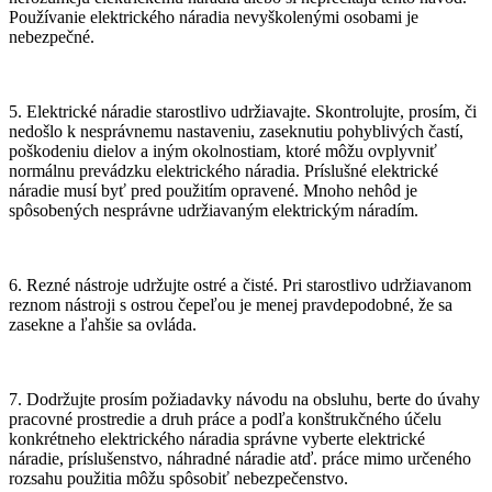
Používanie elektrického náradia nevyškolenými osobami je
nebezpečné.
5. Elektrické náradie starostlivo udržiavajte. Skontrolujte, prosím, či
nedošlo k nesprávnemu nastaveniu, zaseknutiu pohyblivých častí,
poškodeniu dielov a iným okolnostiam, ktoré môžu ovplyvniť
normálnu prevádzku elektrického náradia. Príslušné elektrické
náradie musí byť pred použitím opravené. Mnoho nehôd je
spôsobených nesprávne udržiavaným elektrickým náradím.
6. Rezné nástroje udržujte ostré a čisté. Pri starostlivo udržiavanom
reznom nástroji s ostrou čepeľou je menej pravdepodobné, že sa
zasekne a ľahšie sa ovláda.
7. Dodržujte prosím požiadavky návodu na obsluhu, berte do úvahy
pracovné prostredie a druh práce a podľa konštrukčného účelu
konkrétneho elektrického náradia správne vyberte elektrické
náradie, príslušenstvo, náhradné náradie atď. práce mimo určeného
rozsahu použitia môžu spôsobiť nebezpečenstvo.