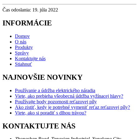
Čas odoslania: 19. júla 2022
INFORMÁCIE
Domov
O nás
Produkty
Správy
Kontaktujte nás
Stiahnuť
NAJNOVŠIE NOVINKY
Používanie a údržba elektrického náradia
Viete, ako prebieha všeobecná údržba vyžínacej hlavy?
Používajte body pozornosti reťazovej píly
Ako zistiť, kedy je potrebné vymeniť reťaz reťazovej píly?
Viete, ako si poradiť s dlhou trávou?
KONTAKTUJTE NÁS
Zhongshan Road, Tangxian Industrial, Yongkang City,