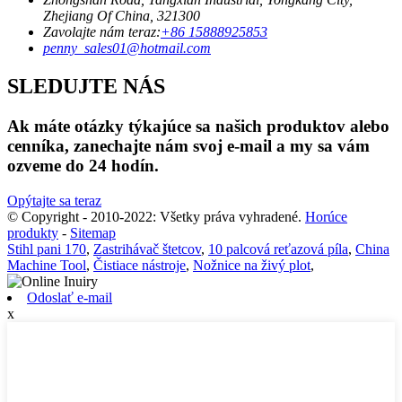
Zhejiang Of China, 321300
Zavolajte nám teraz:
+86 15888925853
penny_sales01@hotmail.com
SLEDUJTE NÁS
Ak máte otázky týkajúce sa našich produktov alebo
cenníka, zanechajte nám svoj e-mail a my sa vám
ozveme do 24 hodín.
Opýtajte sa teraz
© Copyright - 2010-2022: Všetky práva vyhradené.
Horúce
produkty
-
Sitemap
Stihl pani 170
,
Zastrihávač štetcov
,
10 palcová reťazová píla
,
China
Machine Tool
,
Čistiace nástroje
,
Nožnice na živý plot
,
Odoslať e-mail
x