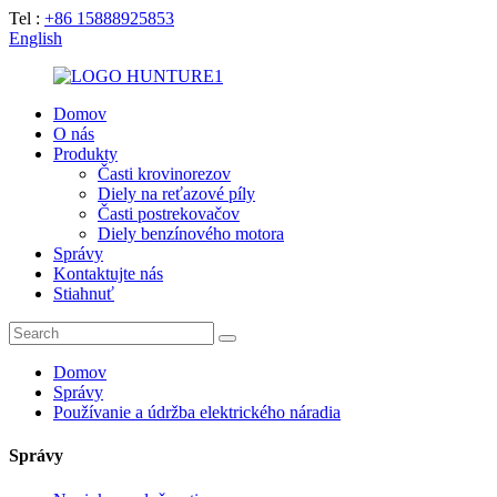
Tel :
+86 15888925853
English
Domov
O nás
Produkty
Časti krovinorezov
Diely na reťazové píly
Časti postrekovačov
Diely benzínového motora
Správy
Kontaktujte nás
Stiahnuť
Domov
Správy
Používanie a údržba elektrického náradia
Správy