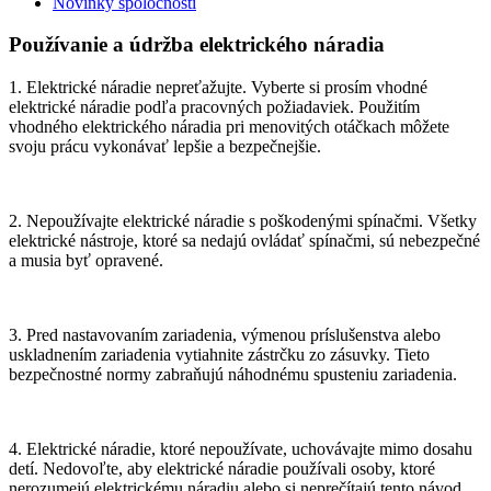
Novinky spoločnosti
Používanie a údržba elektrického náradia
1. Elektrické náradie nepreťažujte. Vyberte si prosím vhodné
elektrické náradie podľa pracovných požiadaviek. Použitím
vhodného elektrického náradia pri menovitých otáčkach môžete
svoju prácu vykonávať lepšie a bezpečnejšie.
2. Nepoužívajte elektrické náradie s poškodenými spínačmi. Všetky
elektrické nástroje, ktoré sa nedajú ovládať spínačmi, sú nebezpečné
a musia byť opravené.
3. Pred nastavovaním zariadenia, výmenou príslušenstva alebo
uskladnením zariadenia vytiahnite zástrčku zo zásuvky. Tieto
bezpečnostné normy zabraňujú náhodnému spusteniu zariadenia.
4. Elektrické náradie, ktoré nepoužívate, uchovávajte mimo dosahu
detí. Nedovoľte, aby elektrické náradie používali osoby, ktoré
nerozumejú elektrickému náradiu alebo si neprečítajú tento návod.