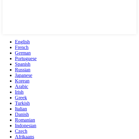
English
French
German
Portuguese
Spanish
Russian
Japanese
Korean
Arabic
Irish
Greek
Turkish
Italian
Danish
Romanian
Indonesian
Czech
Afrikaans