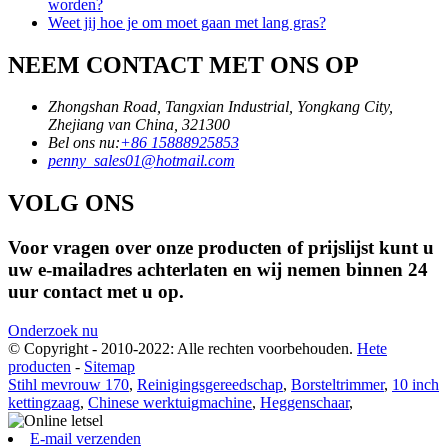
worden?
Weet jij hoe je om moet gaan met lang gras?
NEEM CONTACT MET ONS OP
Zhongshan Road, Tangxian Industrial, Yongkang City,
Zhejiang van China, 321300
Bel ons nu:
+86 15888925853
penny_sales01@hotmail.com
VOLG ONS
Voor vragen over onze producten of prijslijst kunt u
uw e-mailadres achterlaten en wij nemen binnen 24
uur contact met u op.
Onderzoek nu
© Copyright - 2010-2022: Alle rechten voorbehouden.
Hete
producten
-
Sitemap
Stihl mevrouw 170
,
Reinigingsgereedschap
,
Borsteltrimmer
,
10 inch
kettingzaag
,
Chinese werktuigmachine
,
Heggenschaar
,
E-mail verzenden