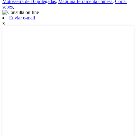
Motosserra de 10 polegadas
,
Máquina-ferramenta chinesa
,
Corta-
sebes
,
Enviar e-mail
x