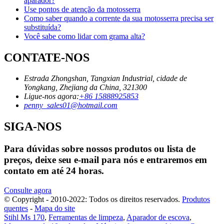
aparador?
Use pontos de atenção da motosserra
Como saber quando a corrente da sua motosserra precisa ser
substituída?
Você sabe como lidar com grama alta?
CONTATE-NOS
Estrada Zhongshan, Tangxian Industrial, cidade de
Yongkang, Zhejiang da China, 321300
Ligue-nos agora:
+86 15888925853
penny_sales01@hotmail.com
SIGA-NOS
Para dúvidas sobre nossos produtos ou lista de
preços, deixe seu e-mail para nós e entraremos em
contato em até 24 horas.
Consulte agora
© Copyright - 2010-2022: Todos os direitos reservados.
Produtos
quentes
-
Mapa do site
Stihl Ms 170
,
Ferramentas de limpeza
,
Aparador de escova
,