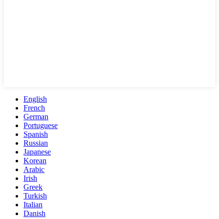
English
French
German
Portuguese
Spanish
Russian
Japanese
Korean
Arabic
Irish
Greek
Turkish
Italian
Danish