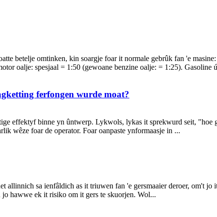
atte betelje omtinken, kin soargje foar it normale gebrûk fan 'e masine
otor oalje: spesjaal = 1:50 (gewoane benzine oalje: = 1:25). Gasoline ús
aagketting ferfongen wurde moat?
tige effektyf binne yn ûntwerp. Lykwols, lykas it sprekwurd seit, "hoe g
rlik wêze foar de operator. Foar oanpaste ynformaasje in ...
llinnich sa ienfâldich as it triuwen fan 'e gersmaaier deroer, om't jo it g
jo hawwe ek it risiko om it gers te skuorjen. Wol...