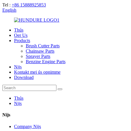
Tel :
+86 15888925853
English
Thús
Oer Us
Products
Brush Cutter Parts
Chainsaw Parts
Sprayer Parts
Benzine Engine Parts
Nijs
Kontakt mei ús opnimme
Download
Thús
Nijs
Nijs
Company Nijs