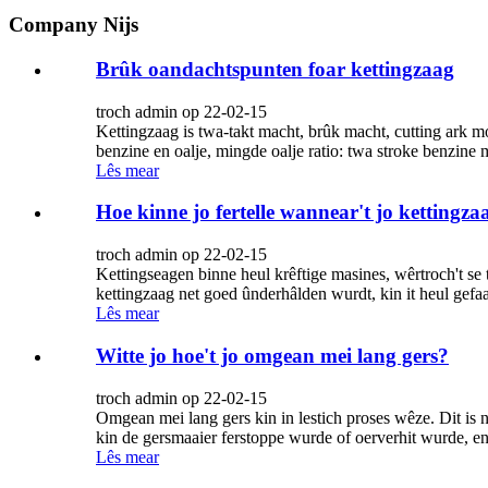
Company Nijs
Brûk oandachtspunten foar kettingzaag
troch admin op 22-02-15
Kettingzaag is twa-takt macht, brûk macht, cutting ark mo
benzine en oalje, mingde oalje ratio: twa stroke benzine m
Lês mear
Hoe kinne jo fertelle wannear't jo kettingz
troch admin op 22-02-15
Kettingseagen binne heul krêftige masines, wêrtroch't se 
kettingzaag net goed ûnderhâlden wurdt, kin it heul gefaa
Lês mear
Witte jo hoe't jo omgean mei lang gers?
troch admin op 22-02-15
Omgean mei lang gers kin in lestich proses wêze. Dit is net a
kin de gersmaaier ferstoppe wurde of oerverhit wurde, en 
Lês mear