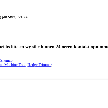
g fan Sina, 321300
t nei ús litte en wy sille binnen 24 oeren kontakt opnimm
-
Sitemap
na Machine Tool
,
Hedge Trimmer
,