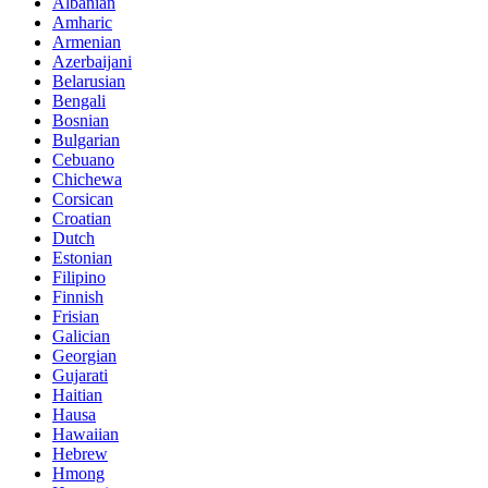
Albanian
Amharic
Armenian
Azerbaijani
Belarusian
Bengali
Bosnian
Bulgarian
Cebuano
Chichewa
Corsican
Croatian
Dutch
Estonian
Filipino
Finnish
Frisian
Galician
Georgian
Gujarati
Haitian
Hausa
Hawaiian
Hebrew
Hmong