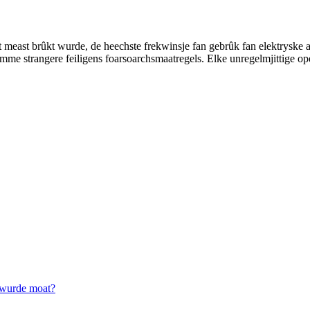
t meast brûkt wurde, de heechste frekwinsje fan gebrûk fan elektryske ar
me strangere feiligens foarsoarchsmaatregels. Elke unregelmjittige opera
n wurde moat?