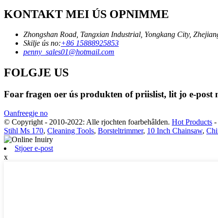
KONTAKT MEI ÚS OPNIMME
Zhongshan Road, Tangxian Industrial, Yongkang City, Zhejian
Skilje ús no:
+86 15888925853
penny_sales01@hotmail.com
FOLGJE US
Foar fragen oer ús produkten of priislist, lit jo e-pos
Oanfreegje no
© Copyright - 2010-2022: Alle rjochten foarbehâlden.
Hot Products
Stihl Ms 170
,
Cleaning Tools
,
Borsteltrimmer
,
10 Inch Chainsaw
,
Chi
Stjoer e-post
x