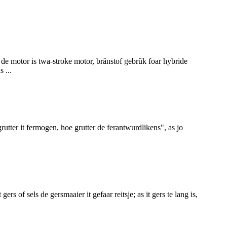
: de motor is twa-stroke motor, brânstof gebrûk foar hybride
 ...
rutter it fermogen, hoe grutter de ferantwurdlikens", as jo
ers of sels de gersmaaier it gefaar reitsje; as it gers te lang is,