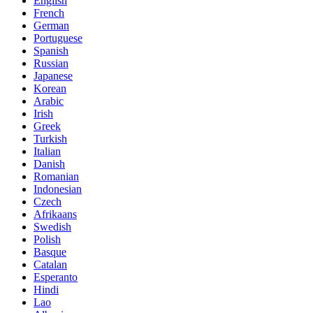
English
French
German
Portuguese
Spanish
Russian
Japanese
Korean
Arabic
Irish
Greek
Turkish
Italian
Danish
Romanian
Indonesian
Czech
Afrikaans
Swedish
Polish
Basque
Catalan
Esperanto
Hindi
Lao