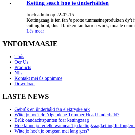
Ketting seach hoe te ûnderhâlden
troch admin op 22-02-15
Kettingzaag is ien fan 'e protte túnmasineprodukten dy't i
cutting hout, dus it brûken fan harren wurk, moatte oannim
Lês mear
YNFORMAASJE
Thús
Oer Us
Products
Nijs
Kontakt mei ús opnimme
Download
LASTE NEWS
Gebrûk en ûnderhâld fan elektryske ark
Witte jo hoe't de Algemiene Trimmer Head Underhâld?
Brûk oandachtspunten foar kettingzaag
Hoe kinne jo fertelle wannear't jo kettingzaagketting ferfonge
Witte jo hoe't jo omgean mei lang gers?