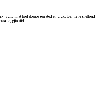
k. Sûnt it hat hiel skerpe serrated en brûkt foar hege snelheid
asje, gjin tiid ...