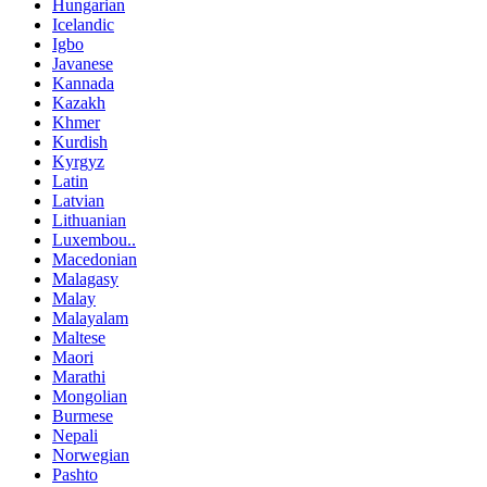
Hungarian
Icelandic
Igbo
Javanese
Kannada
Kazakh
Khmer
Kurdish
Kyrgyz
Latin
Latvian
Lithuanian
Luxembou..
Macedonian
Malagasy
Malay
Malayalam
Maltese
Maori
Marathi
Mongolian
Burmese
Nepali
Norwegian
Pashto