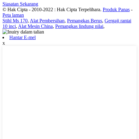
Siasatan Sekarang
© Hak Cipta - 2010-2022 : Hak Cipta Terpelihara.
Produk Panas
-
Peta laman
Stihl Ms 170
,
Alat Pembersihan
,
Pemangkas Berus
,
Gergaji rantai
10 inci
,
Alat Mesin China
,
Pemangkas lindung nilai
,
Hantar E-mel
x