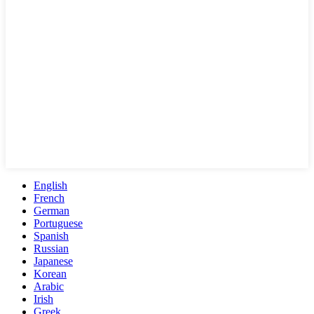
English
French
German
Portuguese
Spanish
Russian
Japanese
Korean
Arabic
Irish
Greek