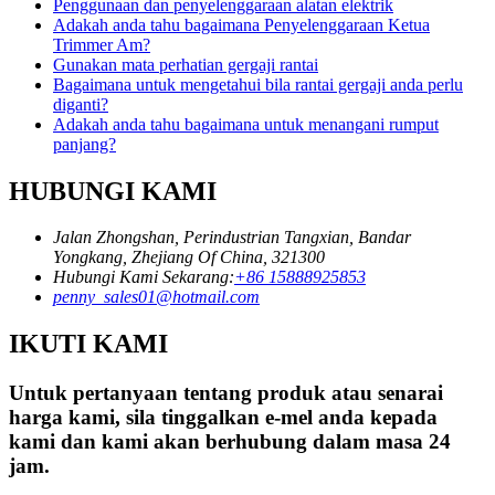
Penggunaan dan penyelenggaraan alatan elektrik
Adakah anda tahu bagaimana Penyelenggaraan Ketua
Trimmer Am?
Gunakan mata perhatian gergaji rantai
Bagaimana untuk mengetahui bila rantai gergaji anda perlu
diganti?
Adakah anda tahu bagaimana untuk menangani rumput
panjang?
HUBUNGI KAMI
Jalan Zhongshan, Perindustrian Tangxian, Bandar
Yongkang, Zhejiang Of China, 321300
Hubungi Kami Sekarang:
+86 15888925853
penny_sales01@hotmail.com
IKUTI KAMI
Untuk pertanyaan tentang produk atau senarai
harga kami, sila tinggalkan e-mel anda kepada
kami dan kami akan berhubung dalam masa 24
jam.